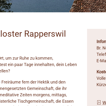
loster Rapperswil
Info
Br. N
Tele
 Ort, um zur Ruhe zu kommen,
E-Ma
st ein paar Tage innehalten, dein Leben
ellen?
Kost
Voll
e Freiräume fern der Hektik und den
Kürz
engesetzten Gemeinschaft, die ihr
meditative Zeiten morgens, mittags,
sterliche Tischgemeinschaft, die Essen
W